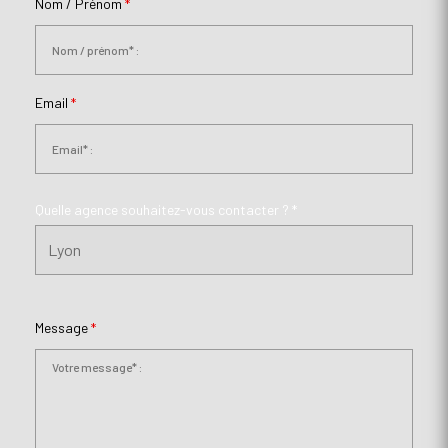
Nom / Prénom
*
Email
*
Quelle agence souhaitez-vous contacter ? *
Message
*