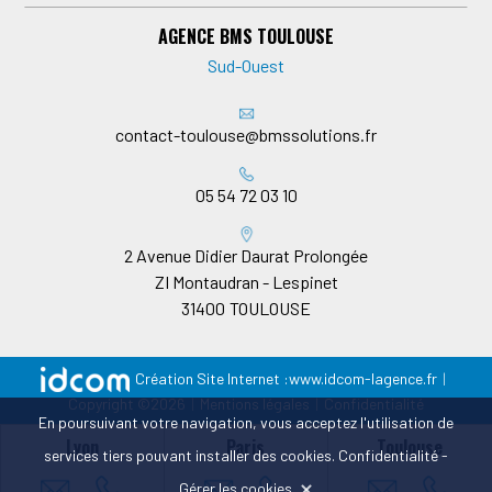
AGENCE BMS TOULOUSE
Sud-Ouest
contact-toulouse@bmssolutions.fr
05 54 72 03 10
2 Avenue Didier Daurat Prolongée
ZI Montaudran - Lespinet
31400
TOULOUSE
Création Site Internet :
www.idcom-lagence.fr
|
Copyright ©2026
|
Mentions légales
|
Confidentialité
En poursuivant votre navigation, vous acceptez l'utilisation de
Lyon
Paris
Toulouse
services tiers pouvant installer des cookies.
Confidentialité
-
Gérer les cookies