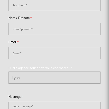
Nom / Prénom
*
Email
*
Quelle agence souhaitez-vous contacter ? *
Message
*