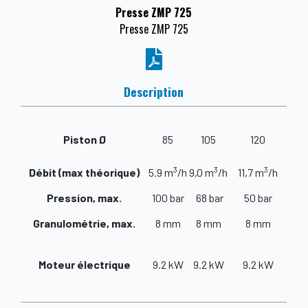
Presse ZMP 725
Presse ZMP 725
Description
Piston Ø
85
105
120
3
3
3
Débit (max théorique)
5.9 m
/h
9,0 m
/h
11,7 m
/h
Pression, max.
100 bar
68 bar
50 bar
Granulométrie, max.
8 mm
8 mm
8 mm
Moteur électrique
9.2 kW
9.2 kW
9.2 kW