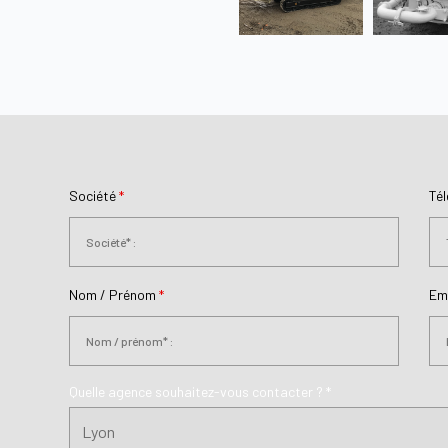
Société
*
Té
Nom / Prénom
*
Em
Quelle agence souhaitez-vous contacter ? *