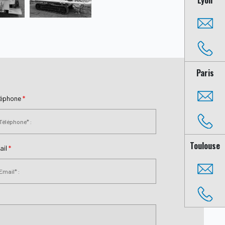
Paris
léphone
*
Toulouse
ail
*