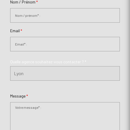
Nom / Prénom
*
Email
*
Quelle agence souhaitez-vous contacter ? *
Message
*