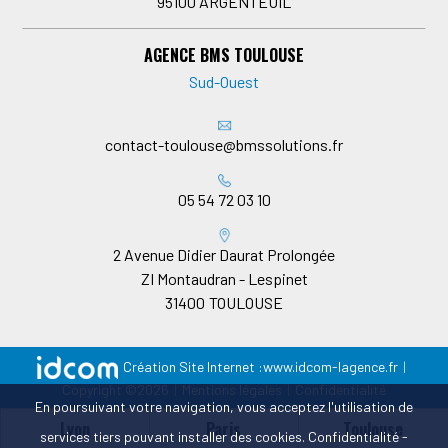
95100
ARGENTEUIL
AGENCE BMS TOULOUSE
Sud-Ouest
contact-toulouse@bmssolutions.fr
05 54 72 03 10
2 Avenue Didier Daurat Prolongée
ZI Montaudran - Lespinet
31400
TOULOUSE
Création Site Internet :
www.idcom-lagence.fr
|
Copyright ©2026
|
Mentions légales
|
Confidentialité
En poursuivant votre navigation, vous acceptez l'utilisation de
Lyon
Paris
Toulouse
services tiers pouvant installer des cookies.
Confidentialité
-