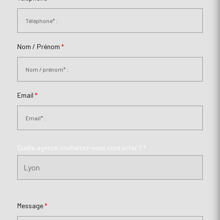
Nom / Prénom
*
Email
*
Quelle agence souhaitez-vous contacter ? *
Message
*