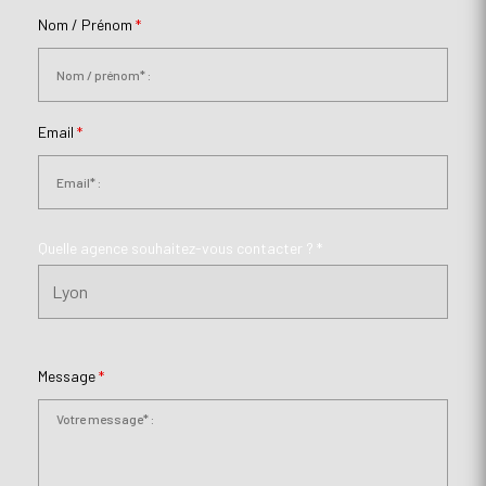
Nom / Prénom
*
Email
*
Quelle agence souhaitez-vous contacter ? *
Message
*