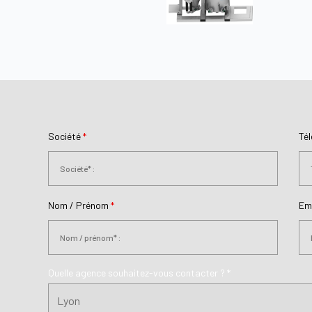
Société
*
Té
Nom / Prénom
*
Em
Quelle agence souhaitez-vous contacter ? *