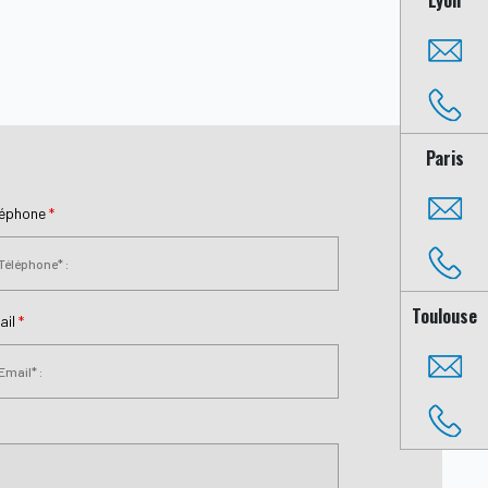
Paris
léphone
*
Toulouse
ail
*