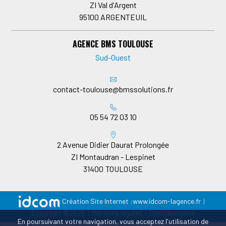
ZI Val d'Argent
95100
ARGENTEUIL
AGENCE BMS TOULOUSE
Sud-Ouest
contact-toulouse@bmssolutions.fr
05 54 72 03 10
2 Avenue Didier Daurat Prolongée
ZI Montaudran - Lespinet
31400
TOULOUSE
Création Site Internet :
www.idcom-lagence.fr
|
Copyright ©2026
|
Mentions légales
|
Confidentialité
En poursuivant votre navigation, vous acceptez l'utilisation de