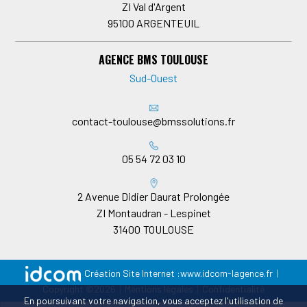
ZI Val d'Argent
95100
ARGENTEUIL
AGENCE BMS TOULOUSE
Sud-Ouest
contact-toulouse@bmssolutions.fr
05 54 72 03 10
2 Avenue Didier Daurat Prolongée
ZI Montaudran - Lespinet
31400
TOULOUSE
Création Site Internet :
www.idcom-lagence.fr
|
Copyright ©2026
|
Mentions légales
|
Confidentialité
En poursuivant votre navigation, vous acceptez l'utilisation de