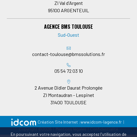
ZI Val d'Argent
95100
ARGENTEUIL
AGENCE BMS TOULOUSE
Sud-Ouest
contact-toulouse@bmssolutions.fr
05 54 72 03 10
2 Avenue Didier Daurat Prolongée
ZI Montaudran - Lespinet
31400
TOULOUSE
Création Site Internet :
www.idcom-lagence.fr
|
Copyright ©2026
|
Mentions légales
|
Confidentialité
En poursuivant votre navigation, vous acceptez l'utilisation de